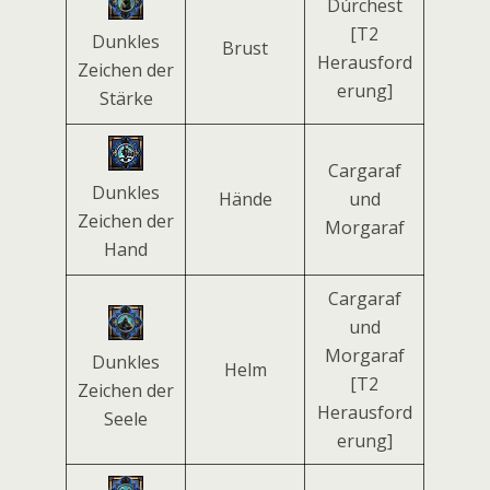
Dúrchest
[T2
Dunkles
Brust
Herausford
Zeichen der
erung]
Stärke
Cargaraf
Dunkles
Hände
und
Zeichen der
Morgaraf
Hand
Cargaraf
und
Morgaraf
Dunkles
Helm
[T2
Zeichen der
Herausford
Seele
erung]