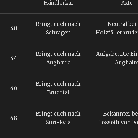
Händlerkai
Äxte
Bringt euch nach
Neutral bei
40
Schragen
Holzfällerbrude
Bringt euch nach
Aufgabe: Die Ei
44
Aughaire
Aughair
Bringt euch nach
46
–
Bruchtal
Bringt euch nach
Bekannter be
48
Sûri-kylä
Lossoth von F