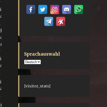
i den
ardolan
 den
 des
uses
Sprachauswahl
i den
Sprachauswahl
ardolan
i den
[visitor_stats]
ardolan
i der