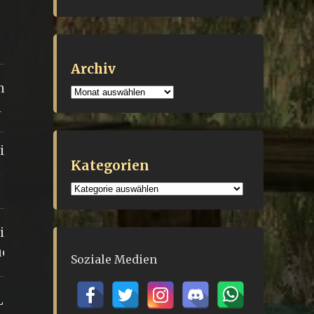
Archiv
n durch
Archiv
m
i den
Kategorien
 des
Kategorien
i den
chtal
Soziale Medien
Liga der