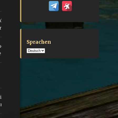
 der
rfschaft
Sprachen
nöde bei
Sprachen
e
i den
orochel