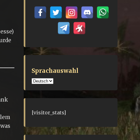
resse)
wurde
Sprachauswahl
Sprachauswahl
ank
[visitor_stats]
blem
twas
)