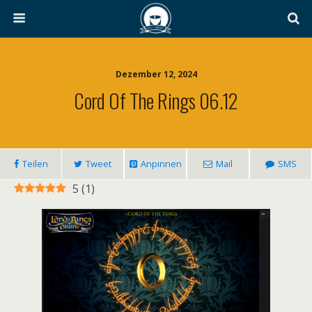
Dezember 12, 2024
Cord Of The Rings 06.12
Teilen
Tweet
Anpinnen
Mail
SMS
5
(
1
)