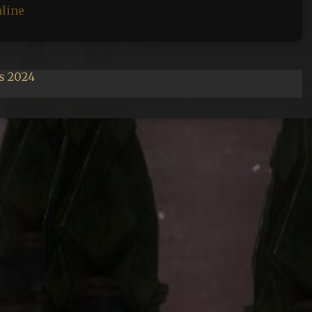
nline
s 2024