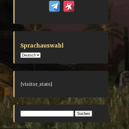
Sprachauswahl
Sprachauswahl
[visitor_stats]
Suchen
nach: