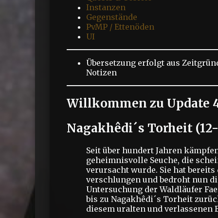
Instanzen
Gegenstände
PvMP / Ettenöden
UI
Übersetzung erfolgt aus Zeitgrün
Notizen
Willkommen zu
Update 4
Nagakhêdi´s Torheit (12-
Seit über hundert Jahren kämpfen
geheimnisvolle Seuche, die schei
verursacht wurde. Sie hat bereit
verschlungen und bedroht nun di
Untersuchung der Waldläufer Fae
bis zu Nagakhêdi´s Torheit zurüc
diesem uralten und verlassenen