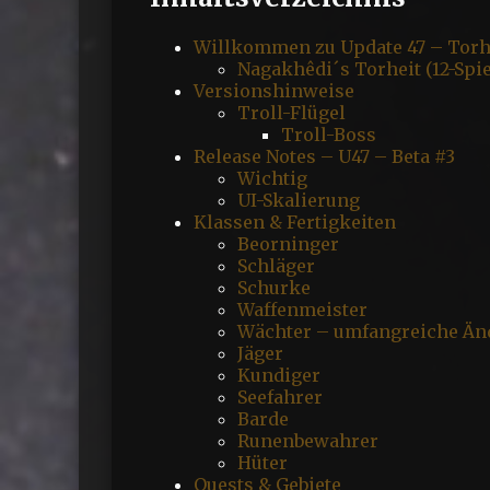
Willkommen zu Update 47 – Torh
Nagakhêdi´s Torheit (12-Spie
Versionshinweise
Troll-Flügel
Troll-Boss
Release Notes – U47 – Beta #3
Wichtig
UI-Skalierung
Klassen & Fertigkeiten
Beorninger
Schläger
Schurke
Waffenmeister
Wächter – umfangreiche Ä
Jäger
Kundiger
Seefahrer
Barde
Runenbewahrer
Hüter
Quests & Gebiete