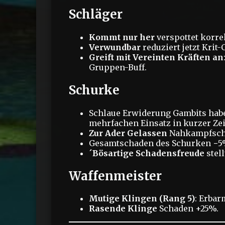
Schläger
Kommt nur her
verspottet korre
Verwundbar
reduziert jetzt Krit
Greift mit Vereinten Kräften an
Gruppen-Buff.
Schurke
Schlaue Erwiderung Gambits hab
mehrfachen Einsatz in kurzer Zei
Zur Ader Gelassen
Nahkampfscha
Gesamtschaden des Schurken −5
´Bösartige Schadensfreude
stell
Waffenmeister
Mutige Klingen (Rang 5)
: Erbar
Rasende Klinge
Schaden +25%.