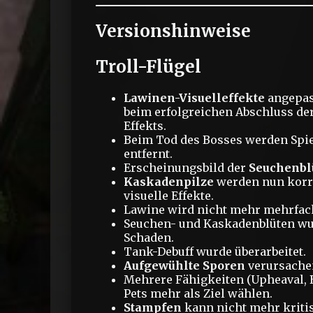
Versionshinweise
Troll-Flügel
Lawinen-Visuelleffekte
angepass
beim erfolgreichen Abschluss der
Effekts.
Beim Tod des Bosses werden Spie
entfernt.
Erscheinungsbild der
Seuchenbl
Kaskadenpilze
werden nun korre
visuelle Effekte.
Lawine wird nicht mehr mehrfach
Seuchen- und Kaskadenblüten wu
Schaden.
Tank-Debuff wurde überarbeitet.
Aufgewühlte Sporen
verursache
Mehrere Fähigkeiten (Upheaval, 
Pets mehr als Ziel wählen.
Stampfen
kann nicht mehr kritis