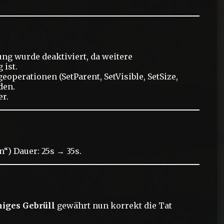
ung wurde deaktiviert, da weitere
 ist.
operationen (SetParent, SetVisible, SetSize,
den.
er.
“) Dauer: 25s → 35s.
iges Gebrüll
gewährt nun korrekt die Tat