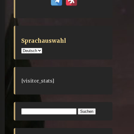
Sprachauswahl
Sprachauswahl
[visitor_stats]
Suchen
nach: