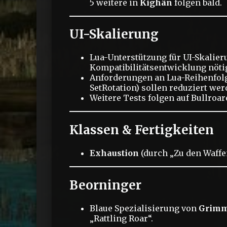
5 weitere in
Kighân
folgen bald.
UI-Skalierung
Lua-Unterstützung für UI-Skalier
Kompatibilitätsentwicklung nötig
Anforderungen an Lua-Reihenfolge
SetRotation) sollen reduziert wer
Weitere Tests folgen auf Bullroar
Klassen & Fertigkeiten
Exhaustion
(durch „Zu den Waffen
Beorninger
Blaue Spezialisierung von
Grimm
„Rattling Roar“.