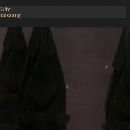
15Uhr
nfassung →