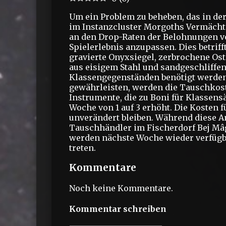
Um ein Problem zu beheben, das in d
im Instanzcluster Morgoths Vermächt
an den Drop-Raten der Belohnungen vor
Spielerlebnis anzupassen. Dies betrif
gravierte Onyxsiegel, zerbrochene Os
aus eisigem Stahl und sandgeschliffen
Klassengegenständen benötigt werde
gewährleisten, werden die Tauschkos
Instrumente, die zu Boni für Klassens
Woche von 1 auf 3 erhöht. Die Kosten
unverändert bleiben. Während diese 
Tauschhändler im Fischerdorf Bej Mâg
werden nächste Woche wieder verfügbar
treten.
Kommentare
Noch keine Kommentare.
Kommentar schreiben