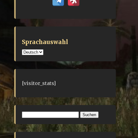
Sprachauswahl
Sprachauswahl
[visitor_stats]
Suchen
nach: