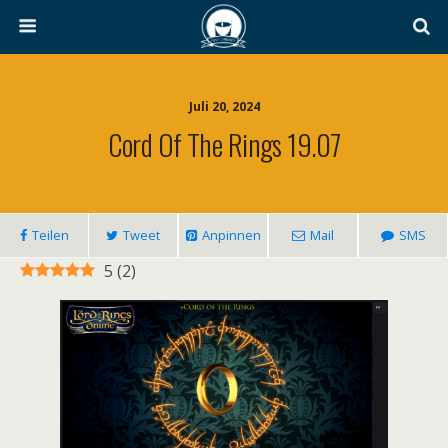
Juli 20, 2024
Cord Of The Rings 19.07
Teilen
Tweet
Anpinnen
Mail
SMS
5
(
2
)