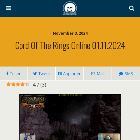
November 3, 2024
Cord Of The Rings Online 01.11.2024
Teilen
Tweet
Anpinnen
Mail
SMS
4.7
(
3
)