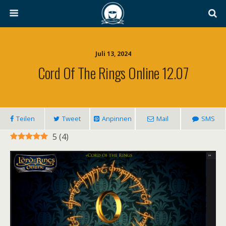
Juli 13, 2024
Cord Of The Rings Online 12.07
Teilen
Tweet
Anpinnen
Mail
SMS
5
(
4
)