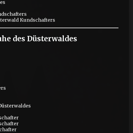
des
dschafters
terwald Kundschafters
uhe des Düsterwaldes
ers
Düsterwaldes
schafter
schafter
chafter