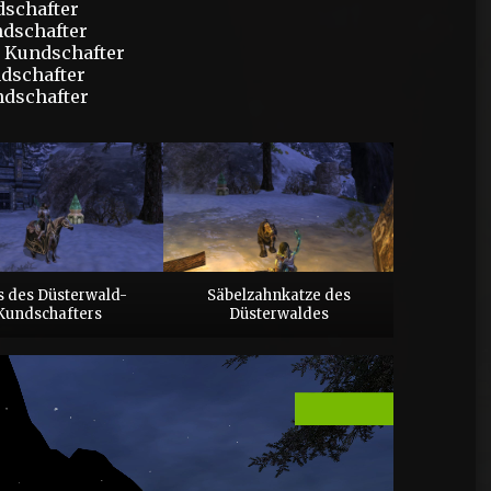
dschafter
ndschafter
 Kundschafter
dschafter
dschafter
s des Düsterwald-
Säbelzahnkatze des
Kundschafters
Düsterwaldes