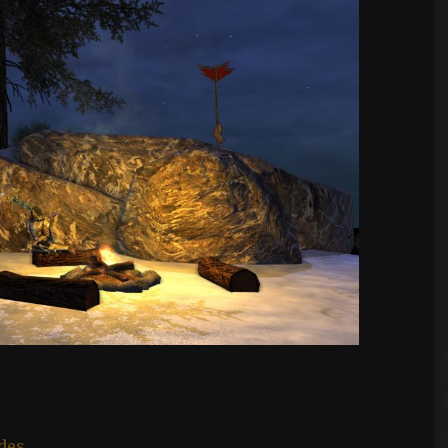
s
des