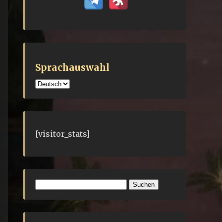
Sprachauswahl
Sprachauswahl
[visitor_stats]
Suchen
nach: