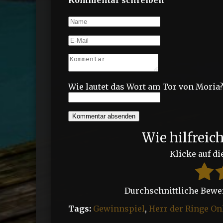
Kommentar schreiben
Wie lautet das Wort am Tor von Moria
Kommentar absenden
Wie hilfreic
Klicke auf di
Durchschnittliche Bew
Tags:
Gewinnspiel
,
Herr der Ringe On