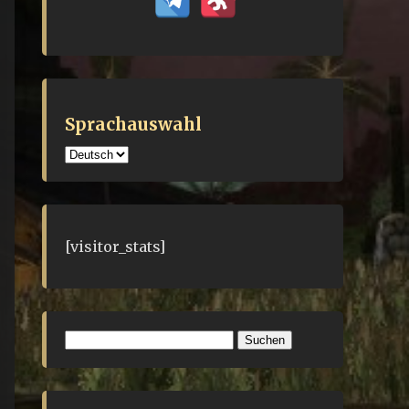
Sprachauswahl
Sprachauswahl
[visitor_stats]
Suchen
nach: