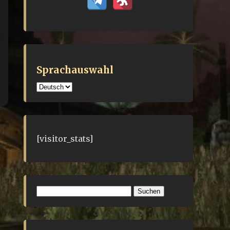
Sprachauswahl
Sprachauswahl
[visitor_stats]
Suchen
nach: