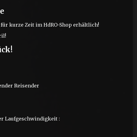
de
t für kurze Zeit im HdRO-Shop erhältlich!
il!
ück!
ender Reisender
der Laufgeschwindigkeit :