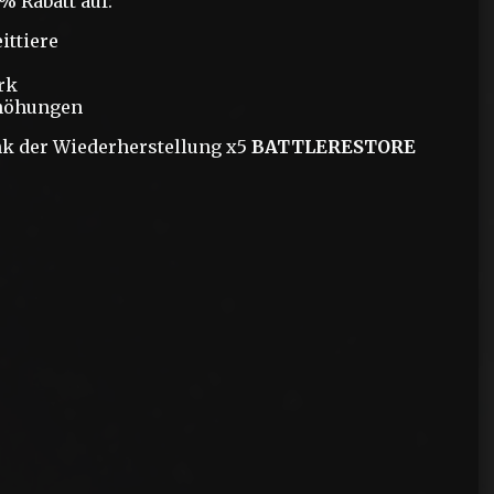
% Rabatt auf:
ittiere
rk
höhungen
k der Wiederherstellung x5
BATTLERESTORE
?