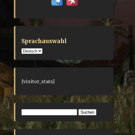
Sprachauswahl
Sprachauswahl
[visitor_stats]
Suchen
nach: