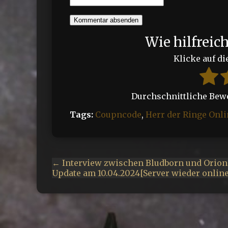
Kommentar absenden
Wie hilfreic
Klicke auf di
Durchschnittliche Be
Tags:
Coupncode
,
Herr der Ringe Onli
← Interview zwischen Bludborn und Orion
Update am 10.04.2024[Server wieder onlin