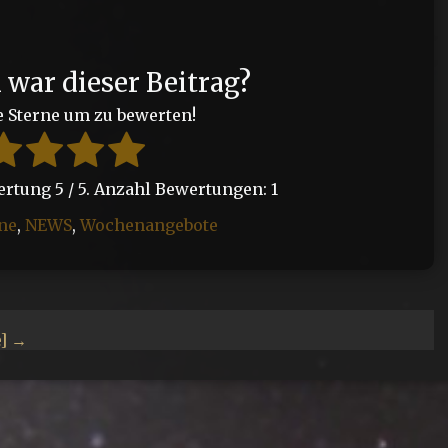
h war dieser Beitrag?
e Sterne um zu bewerten!
wertung
5
/ 5. Anzahl Bewertungen:
1
ne
,
NEWS
,
Wochenangebote
e] →