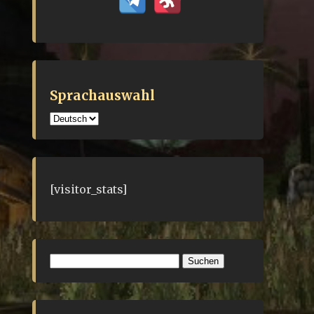
Sprachauswahl
Sprachauswahl
[visitor_stats]
Suchen
nach: