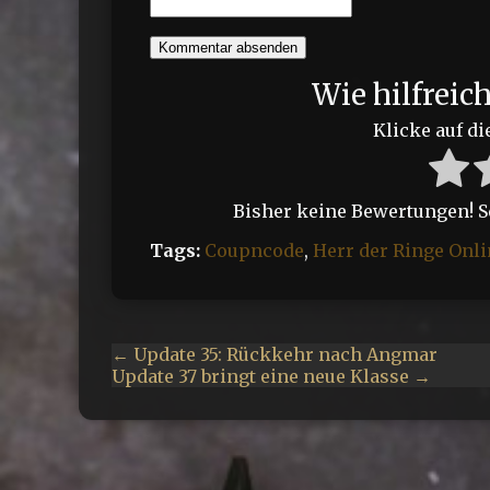
Kommentar absenden
Wie hilfreic
Klicke auf di
Bisher keine Bewertungen! Sei
Tags:
Coupncode
,
Herr der Ringe Onli
← Update 35: Rückkehr nach Angmar
Update 37 bringt eine neue Klasse →