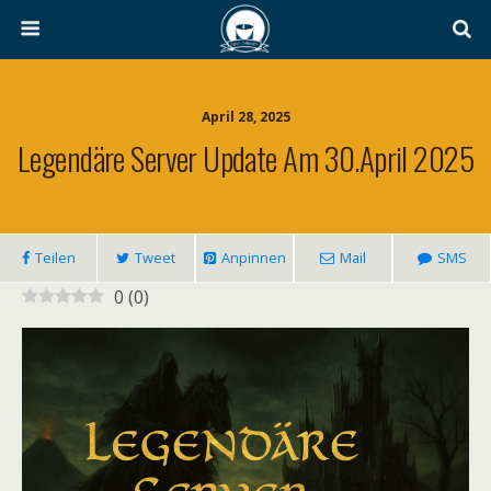
April 28, 2025
Legendäre Server Update Am 30.April 2025
Teilen
Tweet
Anpinnen
Mail
SMS
0
(
0
)