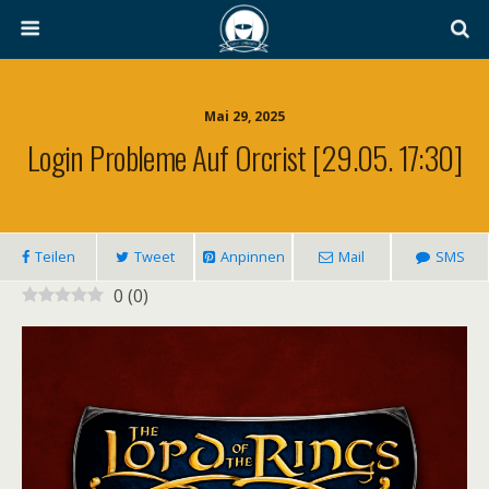
Mai 29, 2025
Login Probleme Auf Orcrist [29.05. 17:30]
Teilen
Tweet
Anpinnen
Mail
SMS
0
(
0
)