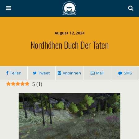
August 12, 2024
Nordhöhen Buch Der Taten
Teilen
Tweet
Anpinnen
Mail
SMS
5
(
1
)