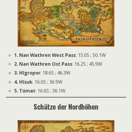
1. Nan Wathren West Pass
: 15.0S ; 50.1W
2. Nan Wathren Ost Pass
: 16.2S ; 45.9W
3. Hîgropor
: 18.6S ; 46.3W
4. Hîsuk
: 16.0S ; 36.9W
5. Túmat
: 16.6S ; 36.1W
Schätze der Nordhöhen