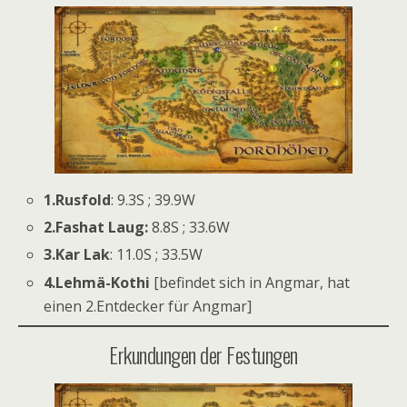
1.Rusfold
: 9.3S ; 39.9W
2.Fashat Laug:
8.8S ; 33.6W
3.Kar Lak
: 11.0S ; 33.5W
4.Lehmä-Kothi
[befindet sich in Angmar, hat
einen 2.Entdecker für Angmar]
Erkundungen der Festungen