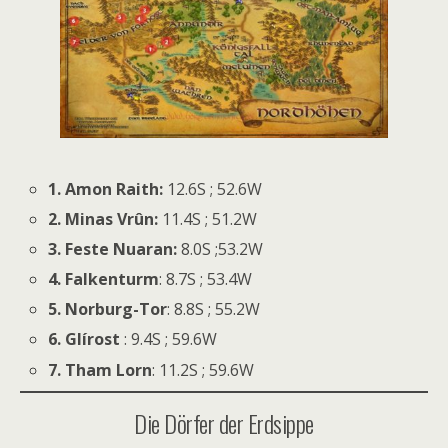
1.
Amon Raith:
12.6S ; 52.6W
2. Minas Vrûn:
11.4S ; 51.2W
3. Feste Nuaran:
8.0S ;53.2W
4. Falkenturm
: 8.7S ; 53.4W
5.
Norburg-Tor
: 8.8S ; 55.2W
6.
Glírost
: 9.4S ; 59.6W
7.
Tham Lorn
: 11.2S ; 59.6W
Die Dörfer der Erdsippe