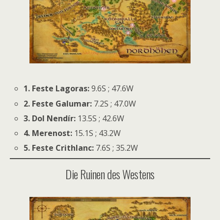
1. Feste Lagoras:
9.6S ; 47.6W
2. Feste Galumar:
7.2S ; 47.0W
3. Dol Nendír:
13.5S ; 42.6W
4. Merenost:
15.1S ; 43.2W
5.
Feste Crithlanc:
7.6S ; 35.2W
Die Ruinen des Westens