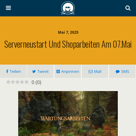
Mai 7, 2025
Serverneustart Und Shoparbeiten Am 07.Mai
Teilen
Tweet
Anpinnen
Mail
SMS
0
(
0
)