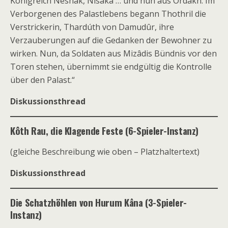
Königreich Nêshak, Nísaka … und nun aus Ordâkh. Im
Verborgenen des Palastlebens begann Thothril die
Verstrickerin, Thardúth von Damudûr, ihre
Verzauberungen auf die Gedanken der Bewohner zu
wirken. Nun, da Soldaten aus Mizâdis Bündnis vor den
Toren stehen, übernimmt sie endgültig die Kontrolle
über den Palast.“
Diskussionsthread
Kôth Rau, die Klagende Feste (6-Spieler-Instanz)
(gleiche Beschreibung wie oben – Platzhaltertext)
Diskussionsthread
Die Schatzhöhlen von Hurum Kâna (3-Spieler-
Instanz)