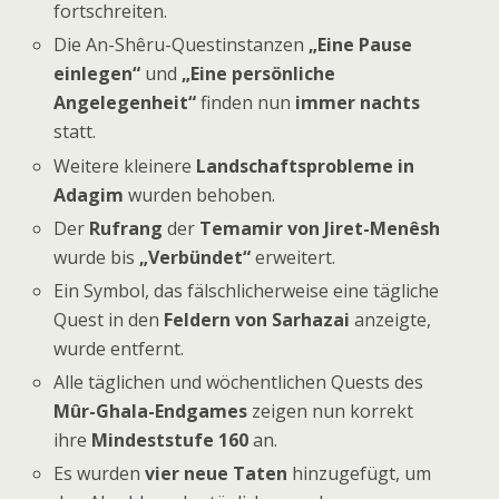
fortschreiten.
Die An-Shêru-Questinstanzen
„Eine Pause
einlegen“
und
„Eine persönliche
Angelegenheit“
finden nun
immer nachts
statt.
Weitere kleinere
Landschaftsprobleme in
Adagim
wurden behoben.
Der
Rufrang
der
Temamir von Jiret-Menêsh
wurde bis
„Verbündet“
erweitert.
Ein Symbol, das fälschlicherweise eine tägliche
Quest in den
Feldern von Sarhazai
anzeigte,
wurde entfernt.
Alle täglichen und wöchentlichen Quests des
Mûr-Ghala-Endgames
zeigen nun korrekt
ihre
Mindeststufe 160
an.
Es wurden
vier neue Taten
hinzugefügt, um