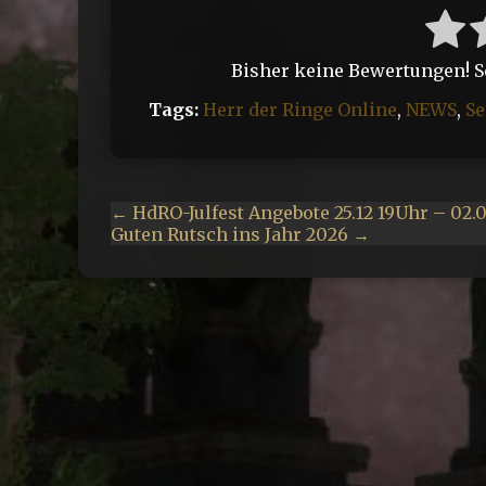
Bisher keine Bewertungen! Sei
Tags:
Herr der Ringe Online
,
NEWS
,
Se
← HdRO-Julfest Angebote 25.12 19Uhr – 02.0
Guten Rutsch ins Jahr 2026 →