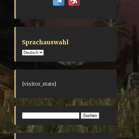
Sprachauswahl
Sprachauswahl
[visitor_stats]
Suchen
nach: