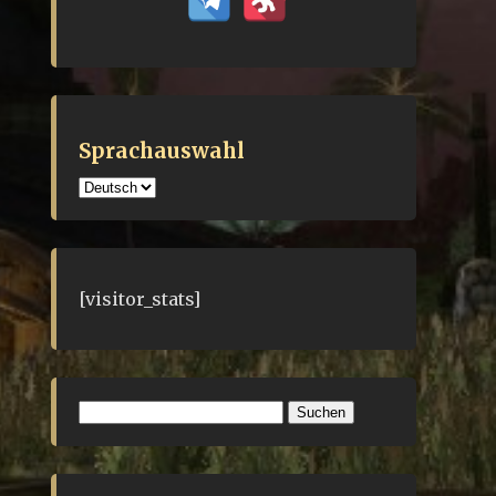
Sprachauswahl
Sprachauswahl
[visitor_stats]
Suchen
nach: