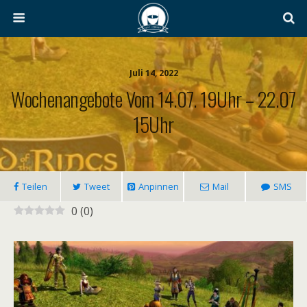
Juli 14, 2022
Wochenangebote Vom 14.07. 19Uhr – 22.07
15Uhr
Teilen
Tweet
Anpinnen
Mail
SMS
0
(
0
)