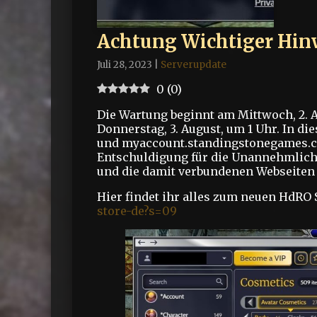
Achtung Wichtiger Hinw
Juli 28, 2023
|
Serverupdate
0
(
0
)
Die Wartung beginnt am Mittwoch, 2. A
Donnerstag, 3. August, um 1 Uhr. In die
und myaccount.standingstonegames.co
Entschuldigung für die Unannehmlichk
und die damit verbundenen Webseiten 
Hier findet ihr alles zum neuen HdRO
store-de?s=09