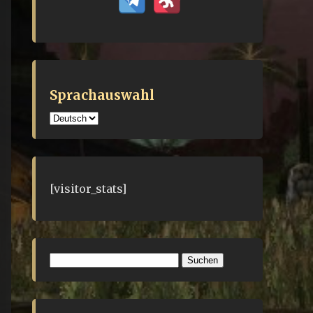
Sprachauswahl
Sprachauswahl
[visitor_stats]
Suchen
nach: