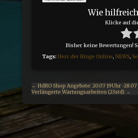
Wie hilfreic
Klicke auf di
Bisher keine Bewertungen! Sei
Tags:
Herr der Ringe Online
,
NEWS
,
Se
← HdRO Shop Angebote: 20.07 19Uhr -28.07
Verlängerte Wartungsarbeiten (23std) →