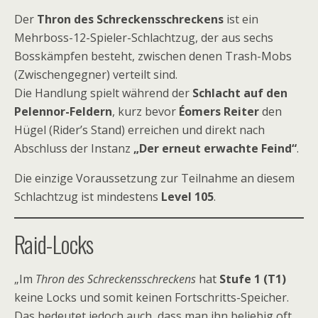
Der
Thron des Schreckensschreckens
ist ein
Mehrboss-12-Spieler-Schlachtzug, der aus sechs
Bosskämpfen besteht, zwischen denen Trash-Mobs
(Zwischengegner) verteilt sind.
Die Handlung spielt während der
Schlacht auf den
Pelennor-Feldern
, kurz bevor
Éomers Reiter
den
Hügel (Rider’s Stand) erreichen und direkt nach
Abschluss der Instanz
„Der erneut erwachte Feind“
.
Die einzige Voraussetzung zur Teilnahme an diesem
Schlachtzug ist mindestens
Level 105
.
Raid-Locks
„Im
Thron des Schreckensschreckens
hat
Stufe 1 (T1)
keine Locks und somit keinen Fortschritts-Speicher.
Das bedeutet jedoch auch, dass man ihn beliebig oft